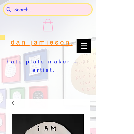
d a n j a m i e s o n .
h a t e p l a t e m a k e r +
a r t i s t .